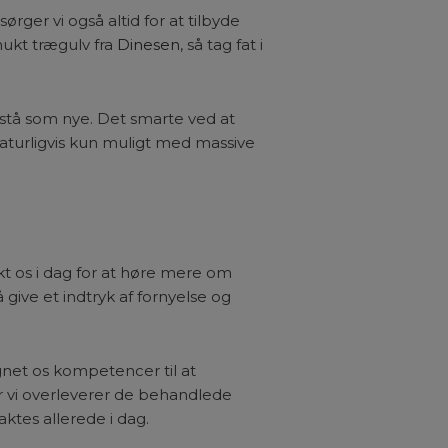
er vi også altid for at tilbyde
ukt trægulv fra
Dinesen
, så tag fat i
mstå som nye. Det smarte ved at
 naturligvis kun muligt med massive
akt os i dag for at høre mere om
 give et indtryk af fornyelse og
net os kompetencer til at
når vi overleverer de behandlede
aktes allerede i dag.