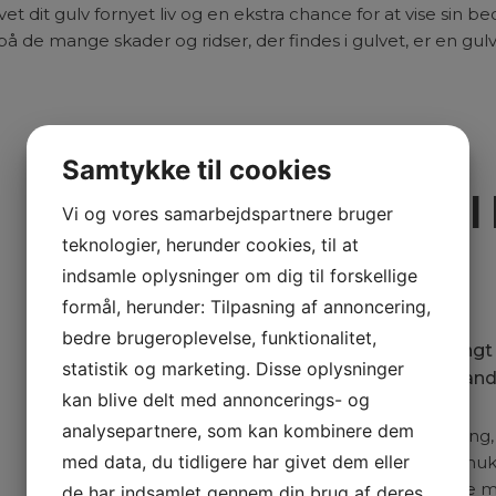
ivet dit gulv fornyet liv og en ekstra chance for at vise sin b
 på de mange skader og ridser, der findes i gulvet, er en gu
Samtykke til cookies
SLIBNING AF GULVE I
Vi og vores samarbejdspartnere bruger
NORDSJÆLLAND
teknologier, herunder cookies, til at
indsamle oplysninger om dig til forskellige
formål, herunder: Tilpasning af annoncering,
bedre brugeroplevelse, funktionalitet,
Vores ekspertise begrænser sig langt f
statistik og marketing. Disse oplysninger
har nemlig kunder i hele Nordsjællan
kan blive delt med annoncerings- og
analysepartnere, som kan kombinere dem
Skal vi stå for omhyggelig gulvafslibning, 
med data, du tidligere har givet dem eller
været med til at skabe massevis af smu
hvorfor vi også helt sikkert kan hjælpe m
de har indsamlet gennem din brug af deres