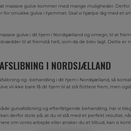
at massive gulve kommer med mange muligheder. Derfor sørg
 for smukke gulve i hjemmet. Skal vi hjælpe dig med et sm
assive gulve i dit hjem i Nordsjælland og omegn, til at fre
ulvbrædder til at fremstå helt, som da de blev lagt. Dette er
AFSLIBNING I NORDSJÆLLAND
afslibning og -behandling i dit hjem i Nordsjælland, så kont
e vil ikke bare få dit hjem til at stå flottere frem, men også
e gulvafslibning og efterfølgende behandling, har vi tileg
 kan derfor stole på, at du vil stå med et perfekt resultat, 
mere om vores arbejde eller ønsker du et tilbud, kan vi kont