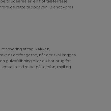
 til udearealer, en flot træterrasse
mrere de rette til opgaven. Blandt vores
renovering af tag, køkken,
t os derfor gerne, når der skal lægges
 en gulvafslibning eller du har brug for
n kontaktes direkte på telefon, mail og