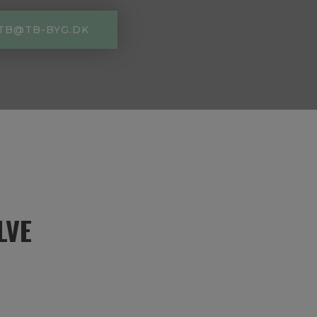
TB@TB-BYG.DK
LVE