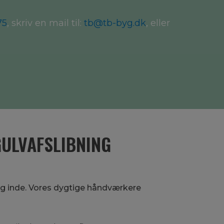
75
, skriv en mail til:
tb@tb-byg.dk
, eller
GULVAFSLIBNING
 og inde. Vores dygtige håndværkere