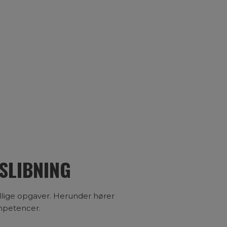
SLIBNING
illige opgaver. Herunder hører
ompetencer.