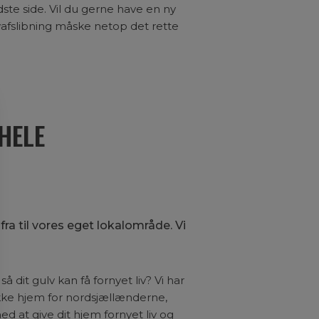
edste side. Vil du gerne have en ny
lvafslibning måske netop det rette
 HELE
ra til vores eget lokalområde. Vi
d
så dit gulv kan få fornyet liv? Vi har
kke hjem for nordsjællænderne,
ed at give dit hjem fornyet liv og