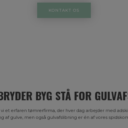
KONTAKT OS
Se galleri
Se galleri
Se galleri
BRYDER BYG STÅ FOR GULVAF
vi et erfaren
tømrerfirma
, der hver dag arbejder med adsk
g af gulve, men også gulvafslibning er én af vores spidsk