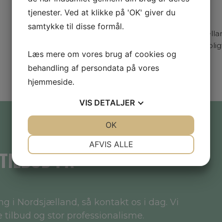
charme.
tjenester. Ved at klikke på 'OK' giver du
samtykke til disse formål.
Lad os stå for gulvafslibning i Nordsjællan
ansigtsløft. Ring til os i dag for et uforp
Læs mere om vores brug af cookies og
00 75
behandling af persondata på vores
hjemmeside.
VIS
DETALJER
JA
NEJ
OK
JA
NEJ
NØDVENDIGE
PRÆFERENCER
AFVIS ALLE
TILBUD PÅ
JA
NEJ
JA
NEJ
MARKETING
STATISTIK
g i Nordsjælland, så kontakt os i dag. Vi
de tilbud og stor professionalisme.